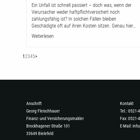
Ein Unfall ist schnell passiert – doch was, wenn der
Verursacher weder haftpflichtversichert noch
zahlungsfähig ist? In solchen Fällen bleiben
Geschädigte oft auf ihren Kosten sitzen. Genau hier…
Weiterlesen
(current)
1
2
3
4
5
>
Anschrift
Kontakt
Georg Fleischhauer
Tel.: 0521
Finanz- und Versicherungsmakler
Fax: 0521-
Brockhagener Straße 101
E-Mail:
info
33649 Bielefeld