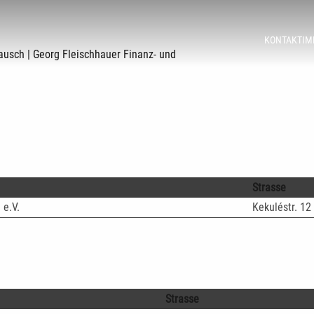
SEKUNDÄR
KONTAKT
IM
ausch | Georg Fleischhauer Finanz- und
Strasse
 e.V.
Kekuléstr. 12
Strasse