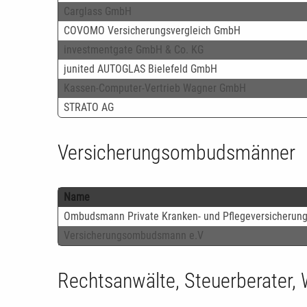
Carglass GmbH
COVOMO Versicherungsvergleich GmbH
investmentgate GmbH & Co. KG
junited AUTOGLAS Bielefeld GmbH
Kassen-Computer-Vertrieb Wagner GmbH
STRATO AG
Versicherungsombudsmänner
Name
Ombudsmann Private Kranken- und Pflegeversicherun
Versicherungsombudsmann e.V
Rechtsanwälte, Steuerberater, 