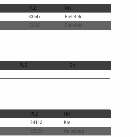
PLZ
Ort
33647
Bielefeld
33602
Bielefeld
PLZ
Ort
PLZ
Ort
24113
Kiel
52525
Heinsberg