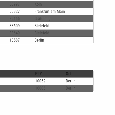
50997
Köln
60327
Frankfurt am Main
82166
Gräfelfing
33609
Bielefeld
33649
Bielefeld
10587
Berlin
PLZ
Ort
10052
Berlin
10006
Berlin