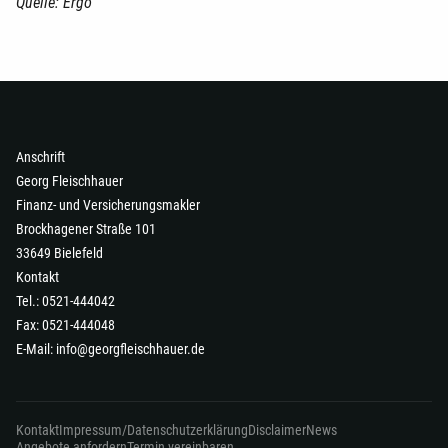
Quelle: Ergo
Anschrift
Georg Fleischhauer
Finanz- und Versicherungsmakler
Brockhagener Straße 101
33649 Bielefeld
Kontakt
Tel.: 0521-444042
Fax: 0521-444048
E-Mail:
info@georgfleischhauer.de
Kontakt
Impressum/Datenschutzerklärung
Disclaimer
News
Angebote anfordern
Termin vereinbaren